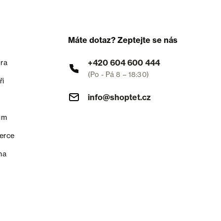
Máte dotaz? Zeptejte se nás
+420 604 600 444
ra
(Po - Pá 8 – 18:30)
ři
info@shoptet.cz
um
erce
na