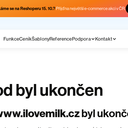
áme se na Reshoperu 15. 10.?
Přijď na největší e-commerce akci v ČR.
Funkce
Ceník
Šablony
Reference
Podpora
Kontakt
d byl ukončen
ww.ilovemilk.cz
byl ukon