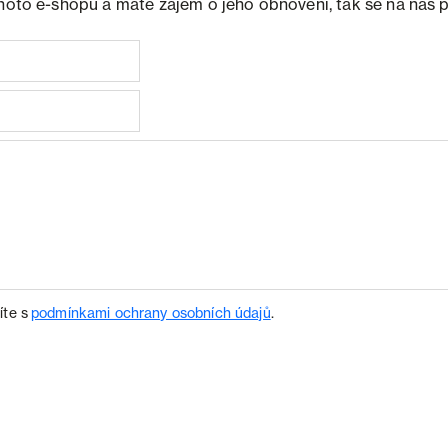
ohoto e-shopu a máte zájem o jeho obnovení, tak se na nás 
íte s
podmínkami ochrany osobních údajů
.