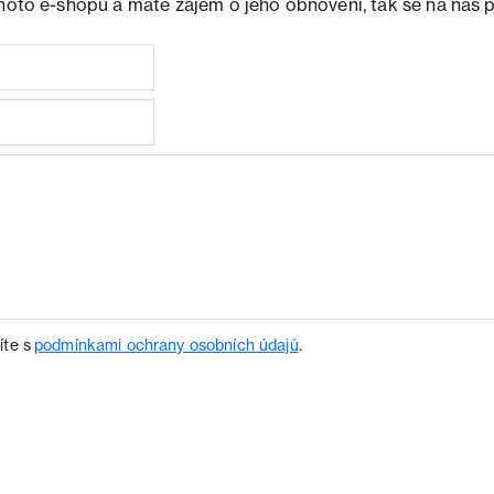
ohoto e-shopu a máte zájem o jeho obnovení, tak se na nás 
íte s
podmínkami ochrany osobních údajů
.