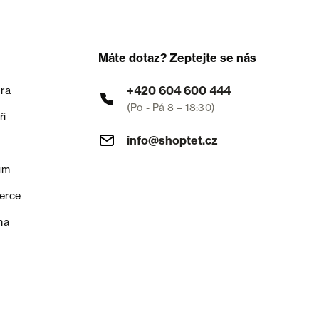
Máte dotaz? Zeptejte se nás
+420 604 600 444
ra
(Po - Pá 8 – 18:30)
ři
info@shoptet.cz
um
erce
na