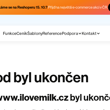
áme se na Reshoperu 15. 10.?
Přijď na největší e-commerce akci v ČR.
Funkce
Ceník
Šablony
Reference
Podpora
Kontakt
d byl ukončen
ww.ilovemilk.cz
byl ukon