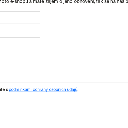
ohoto e-shopu a máte zájem o jeho obnovení, tak se na nás 
íte s
podmínkami ochrany osobních údajů
.