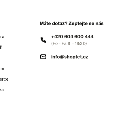
Máte dotaz? Zeptejte se nás
+420 604 600 444
ra
(Po - Pá 8 – 18:30)
ři
info@shoptet.cz
um
erce
na