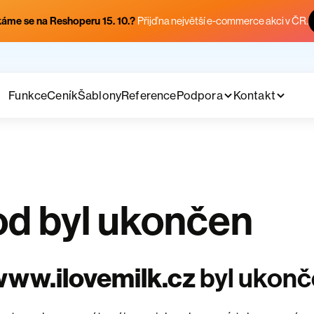
áme se na Reshoperu 15. 10.?
Přijď na největší e-commerce akci v ČR.
Funkce
Ceník
Šablony
Reference
Podpora
Kontakt
d byl ukončen
ww.ilovemilk.cz
byl ukon