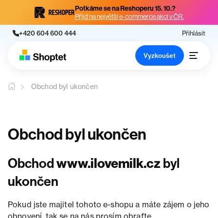
Potkáme se na Reshoperu 15. 10.?
Přijď na největší e-commerce akci v ČR.
+420 604 600 444
Přihlásit
Vyzkoušet
Obchod byl ukončen
Obchod byl ukončen
Obchod
www.ilovemilk.cz
byl
ukončen
Pokud jste majitel tohoto e-shopu a máte zájem o jeho
obnovení, tak se na nás prosím obraťte.